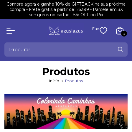
Compre agora e ganhe 10% de GIFTBACK na sua próxima
compra - Frete grátis a partir de R$399 - Parcele em 3X
sem juros no cartao - 5% OFF no Pix
Fav
0
Produtos
Início
Produtos