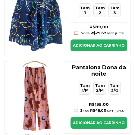
Tam
Tam
Tam
1
2
3
R$89,00
3
x de
R$29,67
sem juros
ADICIONAR AO CARRINHO
Pantalona Dona da
noite
Tam
Tam
Tam
1/P
2/M
3/G
R$135,00
3
x de
R$45,00
sem juros
ADICIONAR AO CARRINHO