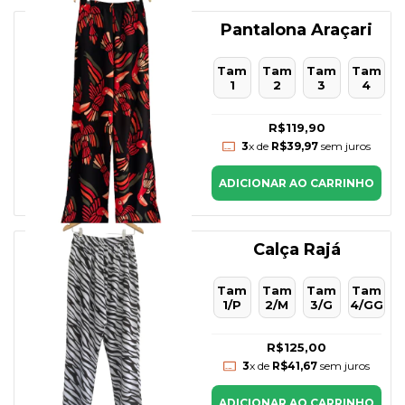
Pantalona Araçari
Tam
Tam
Tam
Tam
1
2
3
4
R$119,90
3
x de
R$39,97
sem juros
ADICIONAR AO CARRINHO
Calça Rajá
Tam
Tam
Tam
Tam
1/P
2/M
3/G
4/GG
R$125,00
3
x de
R$41,67
sem juros
ADICIONAR AO CARRINHO