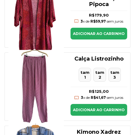
Pipoca
R$179,90
3
x de
R$59,97
sem juros
ADICIONAR AO CARRINHO
Calça Listrozinho
tam
tam
tam
1
2
3
R$125,00
3
x de
R$41,67
sem juros
ADICIONAR AO CARRINHO
Kimono Xadrez