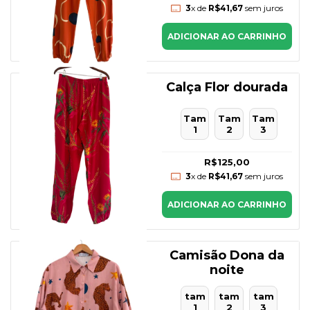
3
x de
R$41,67
sem juros
ADICIONAR AO CARRINHO
Calça Flor dourada
Tam
Tam
Tam
1
2
3
R$125,00
3
x de
R$41,67
sem juros
ADICIONAR AO CARRINHO
Camisão Dona da
noite
tam
tam
tam
1
2
3