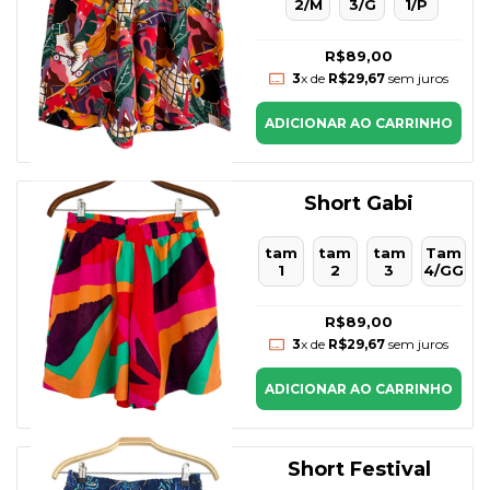
2/M
3/G
1/P
R$89,00
3
x de
R$29,67
sem juros
ADICIONAR AO CARRINHO
Short Gabi
tam
tam
tam
Tam
1
2
3
4/GG
R$89,00
3
x de
R$29,67
sem juros
ADICIONAR AO CARRINHO
Short Festival