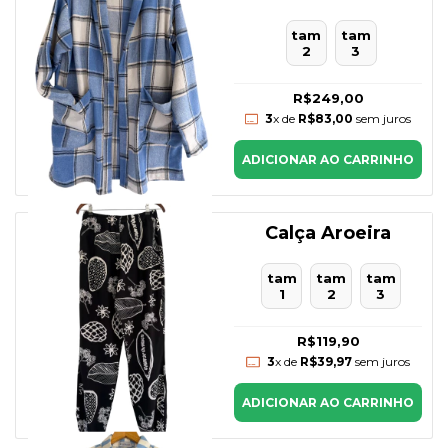
tam
tam
2
3
R$249,00
3
x de
R$83,00
sem juros
ADICIONAR AO CARRINHO
Calça Aroeira
tam
tam
tam
1
2
3
R$119,90
3
x de
R$39,97
sem juros
ADICIONAR AO CARRINHO