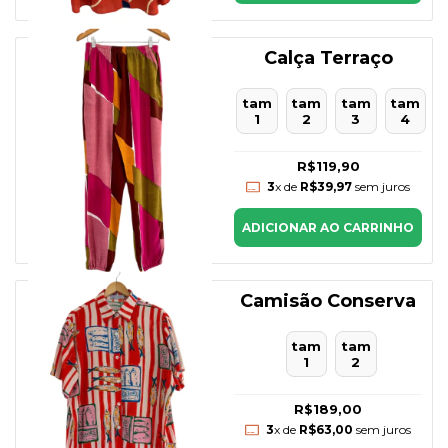
Calça Terraço
tam
tam
tam
tam
1
2
3
4
R$119,90
3
x de
R$39,97
sem juros
ADICIONAR AO CARRINHO
Camisão Conserva
tam
tam
1
2
R$189,00
3
x de
R$63,00
sem juros