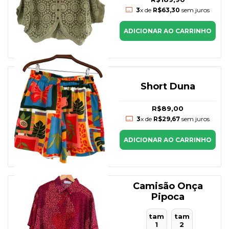
3
x de
R$63,30
sem juros
ADICIONAR AO CARRINHO
Short Duna
R$89,00
3
x de
R$29,67
sem juros
ADICIONAR AO CARRINHO
Camisão Onça
Pipoca
tam
tam
1
2