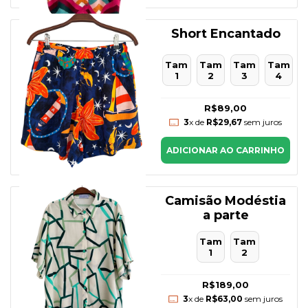
Short Encantado
Tam
Tam
Tam
Tam
1
2
3
4
R$89,00
3
x de
R$29,67
sem juros
ADICIONAR AO CARRINHO
Camisão Modéstia
a parte
Tam
Tam
1
2
R$189,00
3
x de
R$63,00
sem juros