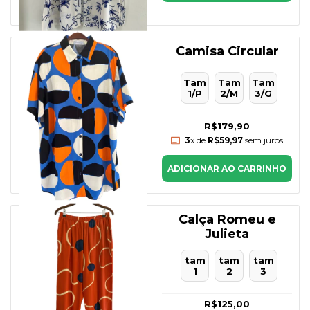
Camisa Circular
Tam
Tam
Tam
1/P
2/M
3/G
R$179,90
3
x de
R$59,97
sem juros
ADICIONAR AO CARRINHO
Calça Romeu e
Julieta
tam
tam
tam
1
2
3
R$125,00